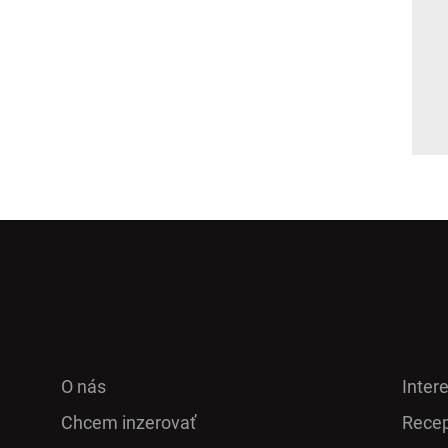
O nás
Inter
Chcem inzerovať
Recep