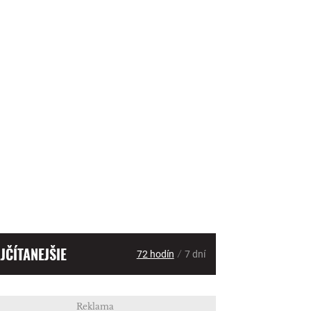
JČÍTANEJŠIE
/
72 hodín
7 dní
Reklama