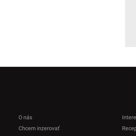
O nás
Inter
Chcem inzerovať
Recep