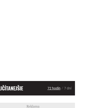
JČÍTANEJŠIE
/
72 hodín
7 dní
Reklama