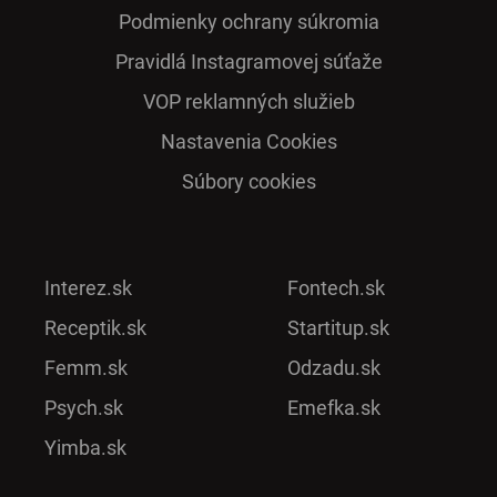
Podmienky ochrany súkromia
Pra­vidlá Ins­ta­gra­mo­vej sú­ťaže
VOP reklamných služieb
Nastavenia Cookies
Súbory cookies
Interez.sk
Fontech.sk
Receptik.sk
Startitup.sk
Femm.sk
Odzadu.sk
Psych.sk
Emefka.sk
Yimba.sk