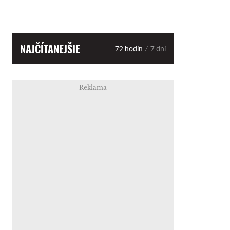
NAJČÍTANEJŠIE
/
72 hodín
7 dní
Reklama