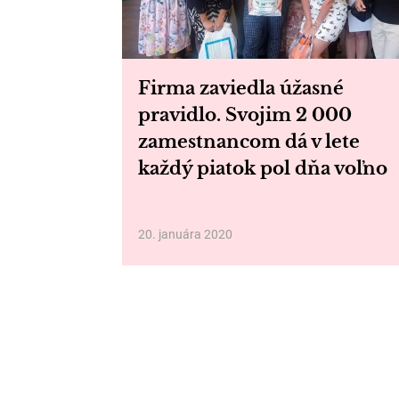
Firma zaviedla úžasné
pravidlo. Svojim 2 000
zamestnancom dá v lete
každý piatok pol dňa voľno
20. januára 2020