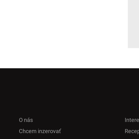
O nás
Inter
Chcem inzerovať
Recep