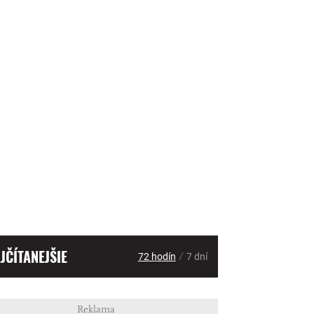
JČÍTANEJŠIE
/
72 hodín
7 dní
Reklama