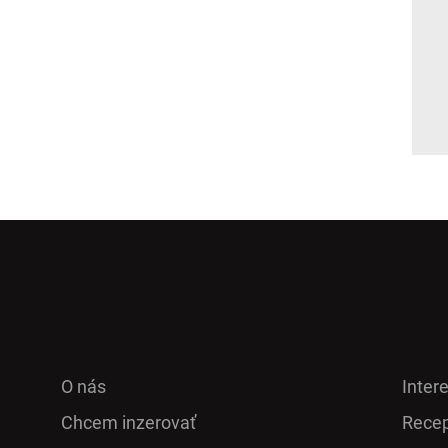
O nás
Inter
Chcem inzerovať
Recep