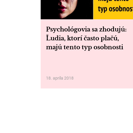
Psychológovia sa zhodujú:
Ľudia, ktorí často plačú,
majú tento typ osobnosti
18. apríla 2018