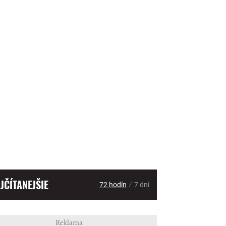
JČÍTANEJŠIE
/
72 hodín
7 dní
Reklama