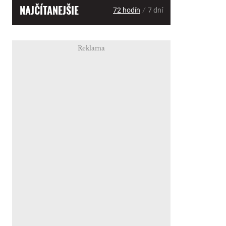
NAJČÍTANEJŠIE
/
72 hodín
7 dní
Reklama