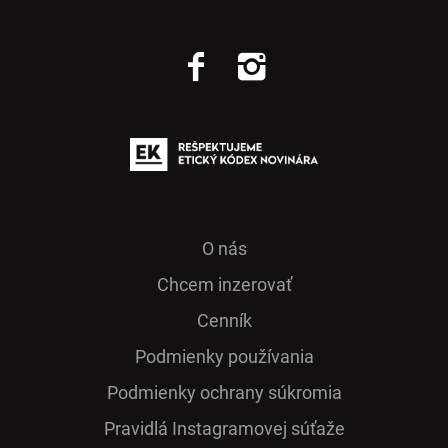
O nás
Chcem inzerovať
Cenník
Podmienky používania
Podmienky ochrany súkromia
Pra­vidlá Ins­ta­gra­mo­vej sú­ťaže