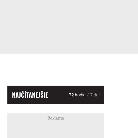
NAJČÍTANEJŠIE
/
72 hodín
7 dní
Reklama