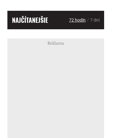
NAJČÍTANEJŠIE
/
72 hodín
7 dní
Reklama