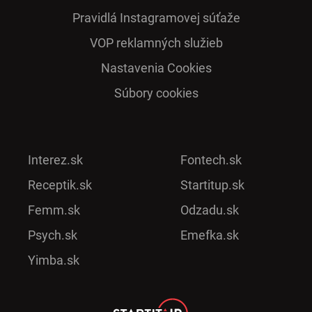
Pra­vidlá Ins­ta­gra­mo­vej sú­ťaže
VOP reklamných služieb
Nastavenia Cookies
Súbory cookies
Interez.sk
Fontech.sk
Receptik.sk
Startitup.sk
Femm.sk
Odzadu.sk
Psych.sk
Emefka.sk
Yimba.sk