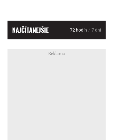
NAJČÍTANEJŠIE
/
72 hodín
7 dní
Reklama