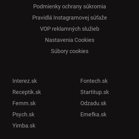
Podmienky ochrany súkromia
Pra­vidlá Ins­ta­gra­mo­vej sú­ťaže
VOP reklamných služieb
Nastavenia Cookies
Súbory cookies
Interez.sk
Fontech.sk
Receptik.sk
Startitup.sk
Femm.sk
Odzadu.sk
Psych.sk
Emefka.sk
Yimba.sk