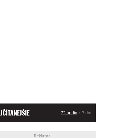
JČÍTANEJŠIE
/
72 hodín
7 dní
Reklama