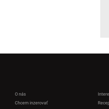
O nás
Inter
Chcem inzerovať
Recep