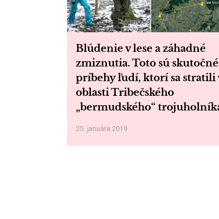
Blúdenie v lese a záhadné
zmiznutia. Toto sú skutočné
príbehy ľudí, ktorí sa stratili 
oblasti Tribečského
„bermudského“ trojuholník
25. januára 2019