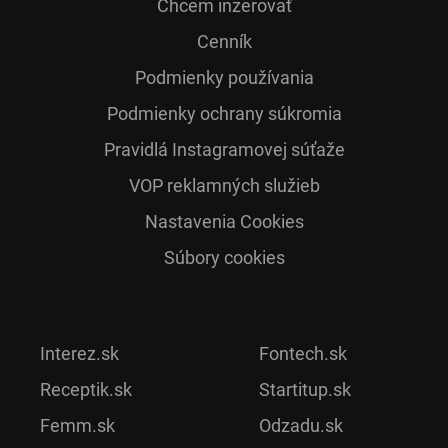
Chcem inzerovať
Cenník
Podmienky používania
Podmienky ochrany súkromia
Pra­vidlá Ins­ta­gra­mo­vej sú­ťaže
VOP reklamných služieb
Nastavenia Cookies
Súbory cookies
Interez.sk
Fontech.sk
Receptik.sk
Startitup.sk
Femm.sk
Odzadu.sk