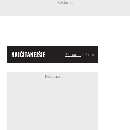
Reklama
NAJČÍTANEJŠIE
/
72 hodín
7 dní
Reklama