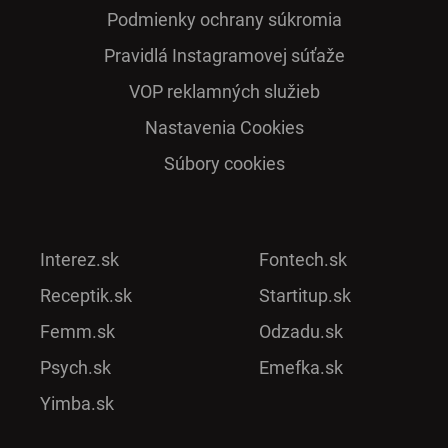
Podmienky ochrany súkromia
Pra­vidlá Ins­ta­gra­mo­vej sú­ťaže
VOP reklamných služieb
Nastavenia Cookies
Súbory cookies
Interez.sk
Fontech.sk
Receptik.sk
Startitup.sk
Femm.sk
Odzadu.sk
Psych.sk
Emefka.sk
Yimba.sk