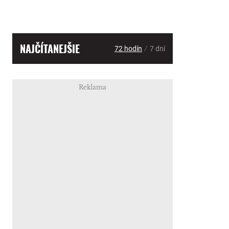
NAJČÍTANEJŠIE
/
72 hodín
7 dní
Reklama