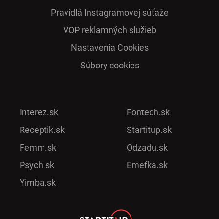
Pra­vidlá Ins­ta­gra­mo­vej sú­ťaže
VOP reklamných služieb
Nastavenia Cookies
Súbory cookies
Interez.sk
Fontech.sk
Receptik.sk
Startitup.sk
Femm.sk
Odzadu.sk
Psych.sk
Emefka.sk
Yimba.sk