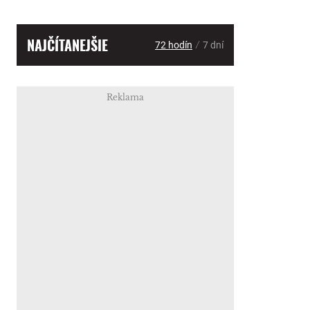
NAJČÍTANEJŠIE
/
72 hodín
7 dní
Reklama