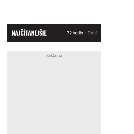
NAJČÍTANEJŠIE
/
72 hodín
7 dní
Reklama