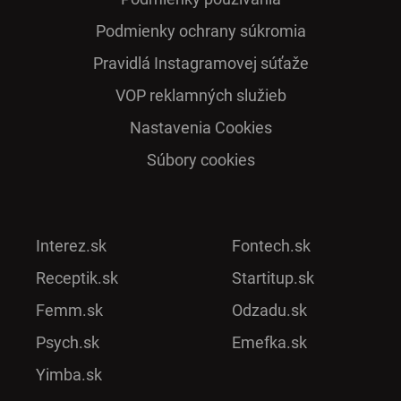
Podmienky ochrany súkromia
Pra­vidlá Ins­ta­gra­mo­vej sú­ťaže
VOP reklamných služieb
Nastavenia Cookies
Súbory cookies
Interez.sk
Fontech.sk
Receptik.sk
Startitup.sk
Femm.sk
Odzadu.sk
Psych.sk
Emefka.sk
Yimba.sk