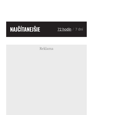
NAJČÍTANEJŠIE
/
72 hodín
7 dní
Reklama