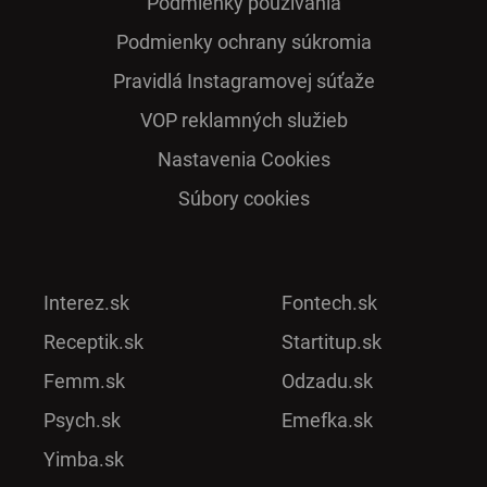
Podmienky používania
Podmienky ochrany súkromia
Pra­vidlá Ins­ta­gra­mo­vej sú­ťaže
VOP reklamných služieb
Nastavenia Cookies
Súbory cookies
Interez.sk
Fontech.sk
Receptik.sk
Startitup.sk
Femm.sk
Odzadu.sk
Psych.sk
Emefka.sk
Yimba.sk