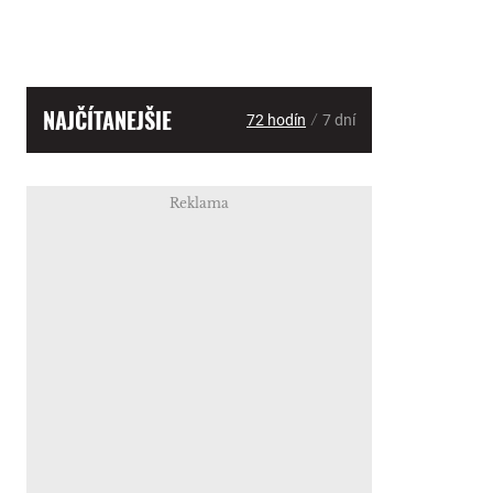
NAJČÍTANEJŠIE
/
72 hodín
7 dní
Reklama