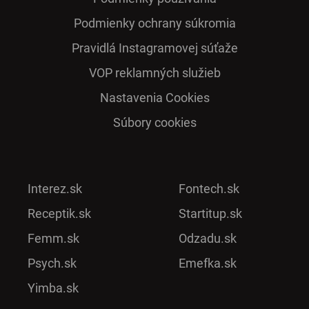
Podmienky ochrany súkromia
Pra­vidlá Ins­ta­gra­mo­vej sú­ťaže
VOP reklamných služieb
Nastavenia Cookies
Súbory cookies
Interez.sk
Fontech.sk
Receptik.sk
Startitup.sk
Femm.sk
Odzadu.sk
Psych.sk
Emefka.sk
Yimba.sk