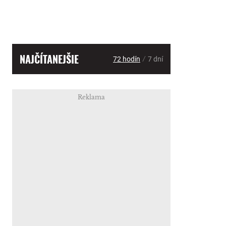
NAJČÍTANEJŠIE
/
72 hodín
7 dní
Reklama