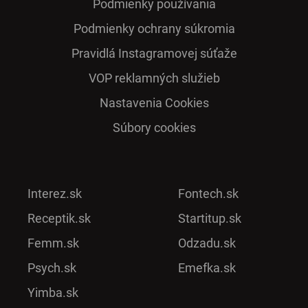
Podmienky používania
Podmienky ochrany súkromia
Pra­vidlá Ins­ta­gra­mo­vej sú­ťaže
VOP reklamných služieb
Nastavenia Cookies
Súbory cookies
Interez.sk
Fontech.sk
Receptik.sk
Startitup.sk
Femm.sk
Odzadu.sk
Psych.sk
Emefka.sk
Yimba.sk