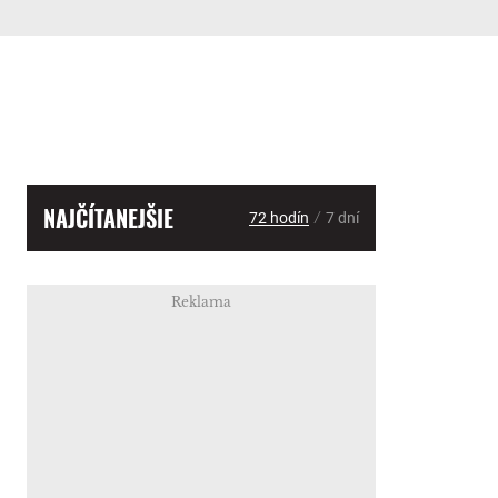
NAJČÍTANEJŠIE
/
72 hodín
7 dní
Reklama