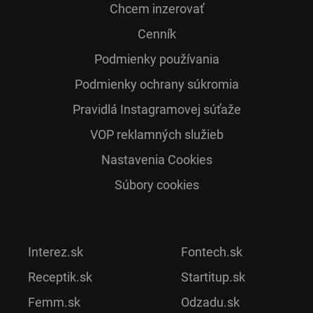
Chcem inzerovať
Cenník
Podmienky používania
Podmienky ochrany súkromia
Pra­vidlá Ins­ta­gra­mo­vej sú­ťaže
VOP reklamných služieb
Nastavenia Cookies
Súbory cookies
Interez.sk
Fontech.sk
Receptik.sk
Startitup.sk
Femm.sk
Odzadu.sk