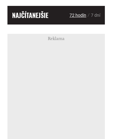
NAJČÍTANEJŠIE
/
72 hodín
7 dní
Reklama