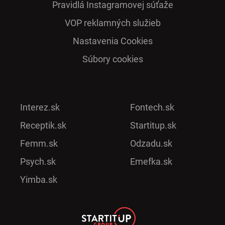
Pra­vidlá Ins­ta­gra­mo­vej sú­ťaže
VOP reklamných služieb
Nastavenia Cookies
Súbory cookies
Interez.sk
Fontech.sk
Receptik.sk
Startitup.sk
Femm.sk
Odzadu.sk
Psych.sk
Emefka.sk
Yimba.sk