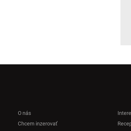
O nás
Inter
Chcem inzerovať
Recep