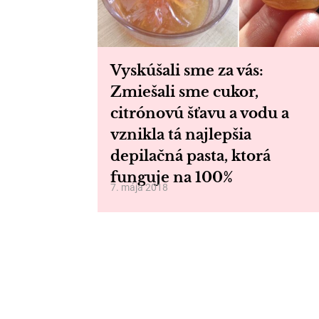
Vyskúšali sme za vás:
Zmiešali sme cukor,
citrónovú šťavu a vodu a
vznikla tá najlepšia
depilačná pasta, ktorá
funguje na 100%
7. mája 2018