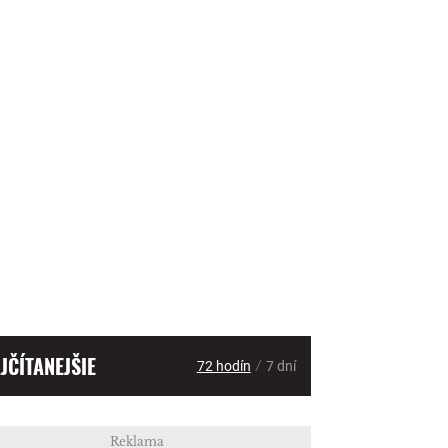
JČÍTANEJŠIE
/
72 hodín
7 dní
Reklama