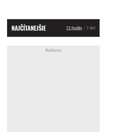
NAJČÍTANEJŠIE
/
72 hodín
7 dní
Reklama