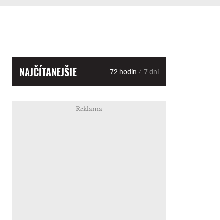
NAJČÍTANEJŠIE
/
72 hodín
7 dní
Reklama