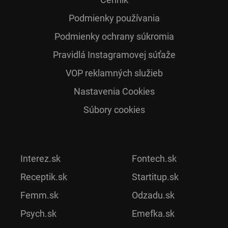
Podmienky používania
Podmienky ochrany súkromia
Pra­vidlá Ins­ta­gra­mo­vej sú­ťaže
VOP reklamných služieb
Nastavenia Cookies
Súbory cookies
Interez.sk
Fontech.sk
Receptik.sk
Startitup.sk
Femm.sk
Odzadu.sk
Psych.sk
Emefka.sk