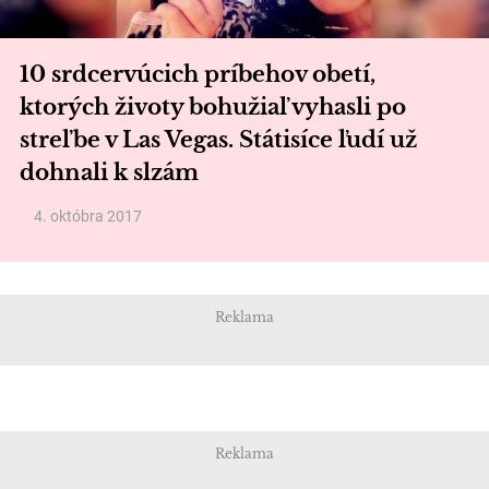
10 srdcervúcich príbehov obetí,
ktorých životy bohužiaľ vyhasli po
streľbe v Las Vegas. Státisíce ľudí už
dohnali k slzám
4. októbra 2017
Reklama
Reklama