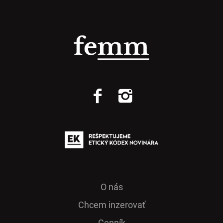
O nás
Chcem inzerovať
Cenník