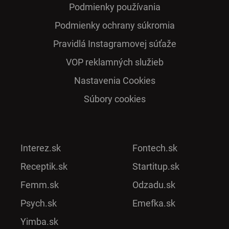
Podmienky používania
Podmienky ochrany súkromia
Pra­vidlá Ins­ta­gra­mo­vej sú­ťaže
VOP reklamných služieb
Nastavenia Cookies
Súbory cookies
Interez.sk
Fontech.sk
Receptik.sk
Startitup.sk
Femm.sk
Odzadu.sk
Psych.sk
Emefka.sk
Yimba.sk