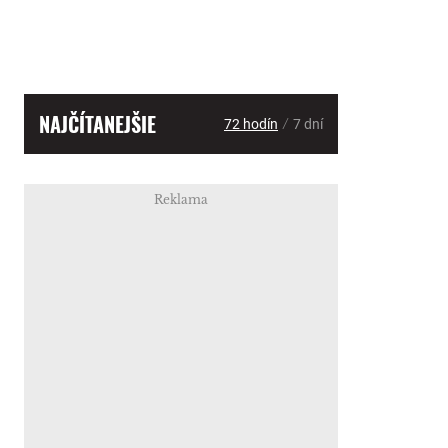
NAJČÍTANEJŠIE
/
72 hodín
7 dní
Reklama