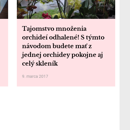
Tajomstvo množenia
orchideí odhalené! S týmto
návodom budete mať z
jednej orchidey pokojne aj
celý skleník
9. marca 2017