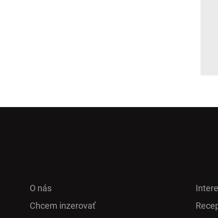
O nás
Inter
Chcem inzerovať
Recep