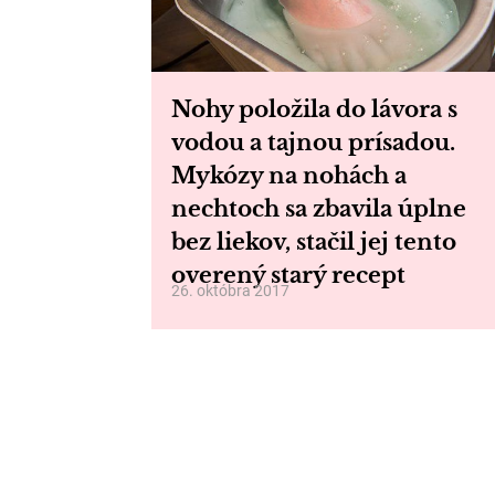
Nohy položila do lávora s
vodou a tajnou prísadou.
Mykózy na nohách a
nechtoch sa zbavila úplne
bez liekov, stačil jej tento
overený starý recept
26. októbra 2017