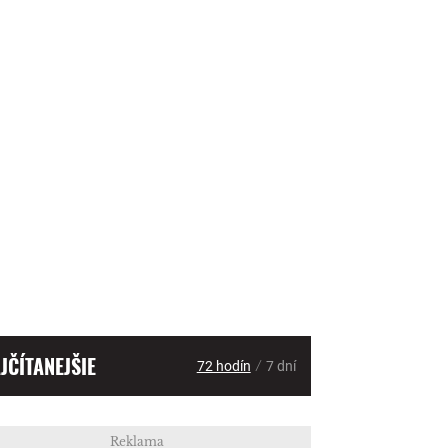
JČÍTANEJŠIE
/
72 hodín
7 dní
Reklama