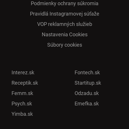
Podmienky ochrany súkromia
Pra­vidlá Ins­ta­gra­mo­vej sú­ťaže
VOP reklamných služieb
Nastavenia Cookies
Súbory cookies
Interez.sk
Fontech.sk
Receptik.sk
Startitup.sk
Femm.sk
Odzadu.sk
Psych.sk
Emefka.sk
Yimba.sk