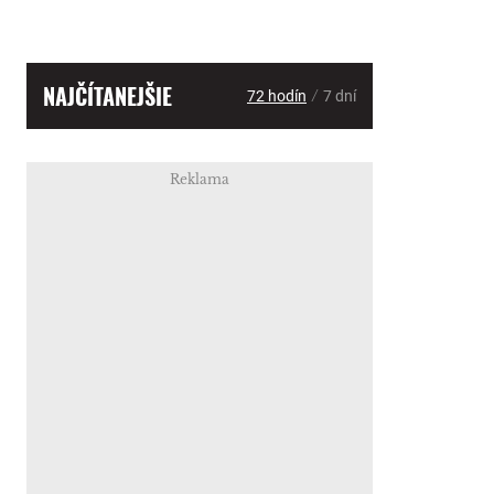
NAJČÍTANEJŠIE
/
72 hodín
7 dní
Reklama