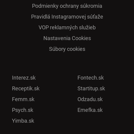
Podmienky ochrany súkromia
Pra­vidlá Ins­ta­gra­mo­vej sú­ťaže
VOP reklamných služieb
Nastavenia Cookies
Súbory cookies
Interez.sk
Fontech.sk
Receptik.sk
Startitup.sk
Femm.sk
Odzadu.sk
Psych.sk
Emefka.sk
Yimba.sk