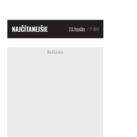
NAJČÍTANEJŠIE
/
72 hodín
7 dní
Reklama