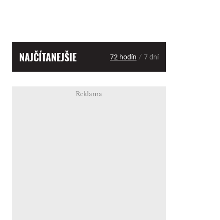
NAJČÍTANEJŠIE
/
72 hodín
7 dní
Reklama