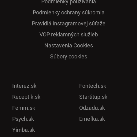
Podmienky používania
Podmienky ochrany súkromia
Pra­vidlá Ins­ta­gra­mo­vej sú­ťaže
VOP reklamných služieb
Nastavenia Cookies
Súbory cookies
Interez.sk
Fontech.sk
Receptik.sk
Startitup.sk
Femm.sk
Odzadu.sk
Psych.sk
Emefka.sk
Yimba.sk