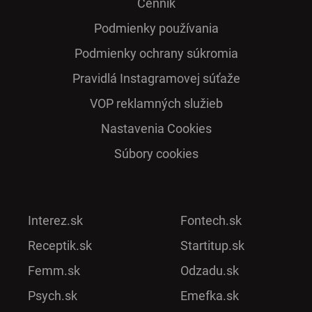
Cenník
Podmienky používania
Podmienky ochrany súkromia
Pra­vidlá Ins­ta­gra­mo­vej sú­ťaže
VOP reklamných služieb
Nastavenia Cookies
Súbory cookies
Interez.sk
Fontech.sk
Receptik.sk
Startitup.sk
Femm.sk
Odzadu.sk
Psych.sk
Emefka.sk