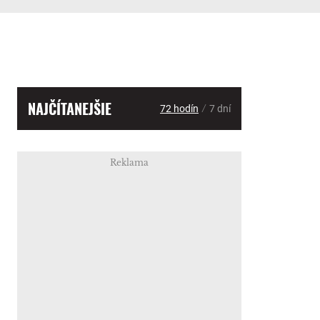
NAJČÍTANEJŠIE
/
72 hodín
7 dní
Reklama