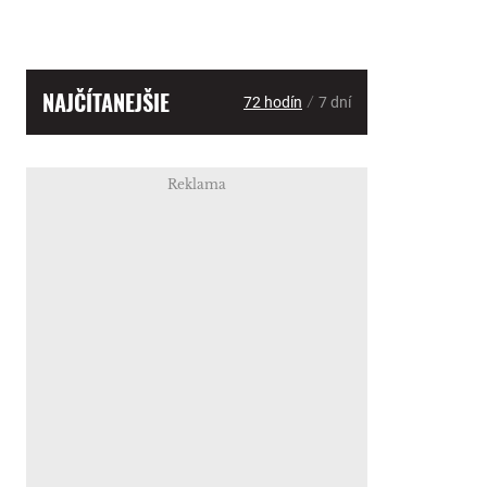
NAJČÍTANEJŠIE
/
72 hodín
7 dní
Reklama