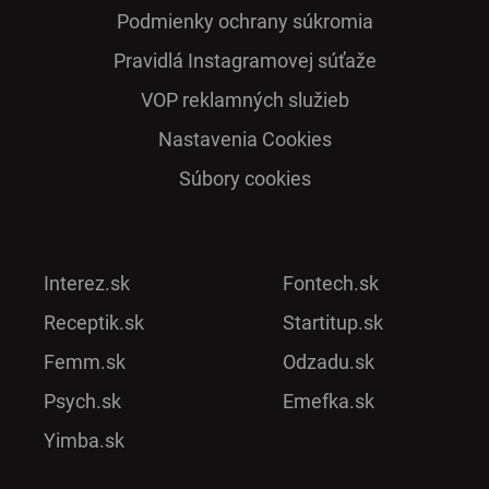
Podmienky ochrany súkromia
Pra­vidlá Ins­ta­gra­mo­vej sú­ťaže
VOP reklamných služieb
Nastavenia Cookies
Súbory cookies
Interez.sk
Fontech.sk
Receptik.sk
Startitup.sk
Femm.sk
Odzadu.sk
Psych.sk
Emefka.sk
Yimba.sk