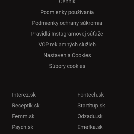
Cenník
Podmienky používania
Podmienky ochrany súkromia
Pra­vidlá Ins­ta­gra­mo­vej sú­ťaže
VOP reklamných služieb
Nastavenia Cookies
Súbory cookies
Interez.sk
Fontech.sk
Receptik.sk
Startitup.sk
Femm.sk
Odzadu.sk
Psych.sk
Emefka.sk