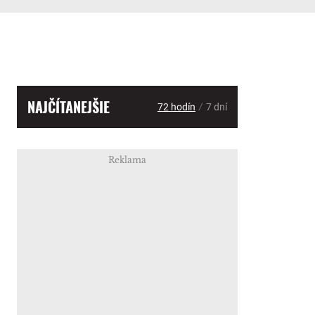
NAJČÍTANEJŠIE
/
72 hodín
7 dní
Reklama