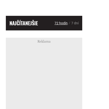
NAJČÍTANEJŠIE
/
72 hodín
7 dní
Reklama