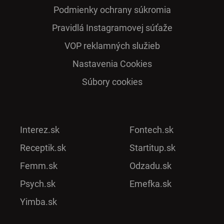
Podmienky ochrany súkromia
Pra­vidlá Ins­ta­gra­mo­vej sú­ťaže
VOP reklamných služieb
Nastavenia Cookies
Súbory cookies
Interez.sk
Fontech.sk
Receptik.sk
Startitup.sk
Femm.sk
Odzadu.sk
Psych.sk
Emefka.sk
Yimba.sk