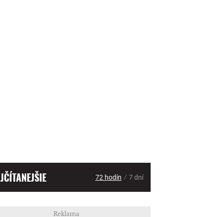
JČÍTANEJŠIE
/
72 hodín
7 dní
Reklama