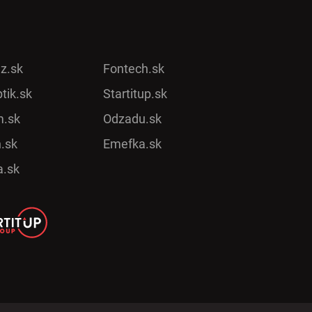
ez.sk
Fontech.sk
tik.sk
Startitup.sk
.sk
Odzadu.sk
.sk
Emefka.sk
a.sk