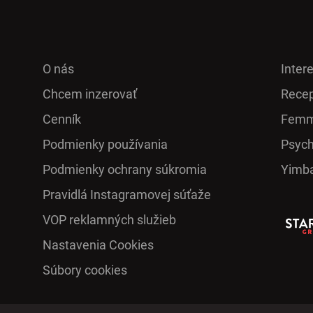
O nás
Inter
Chcem inzerovať
Recep
Cenník
Femm
Podmienky používania
Psych
Podmienky ochrany súkromia
Yimb
Pra­vidlá Ins­ta­gra­mo­vej sú­ťaže
VOP reklamných služieb
Nastavenia Cookies
Súbory cookies