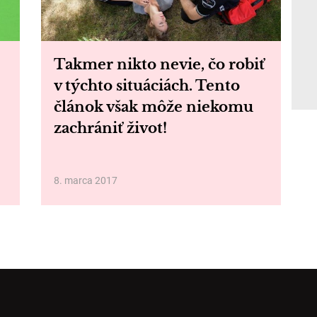
Takmer nikto nevie, čo robiť
v týchto situáciách. Tento
článok však môže niekomu
zachrániť život!
8. marca 2017