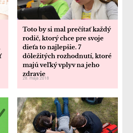
Toto by si mal prečítať každý
rodič, ktorý chce pre svoje
1
dieťa to najlepšie. 7
ť
dôležitých rozhodnutí, ktoré
majú veľký vplyv na jeho
zdravie
28. mája 2018