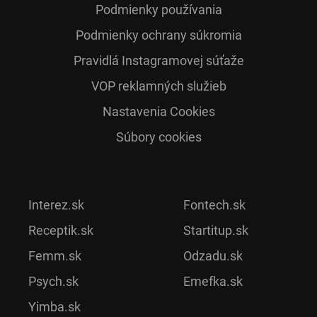
Podmienky používania
Podmienky ochrany súkromia
Pra­vidlá Ins­ta­gra­mo­vej sú­ťaže
VOP reklamných služieb
Nastavenia Cookies
Súbory cookies
Interez.sk
Fontech.sk
Receptik.sk
Startitup.sk
Femm.sk
Odzadu.sk
Psych.sk
Emefka.sk
Yimba.sk