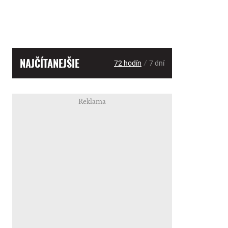
NAJČÍTANEJŠIE
/
72 hodín
7 dní
Reklama