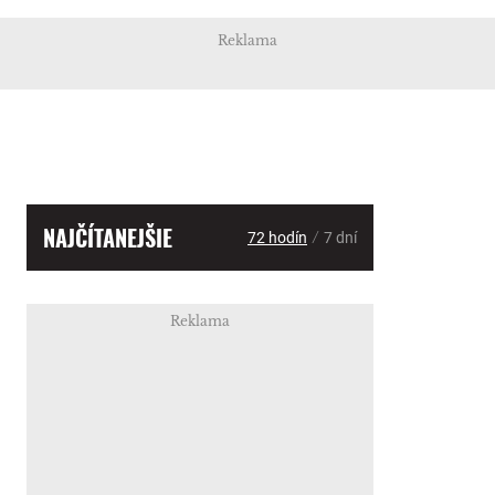
Reklama
NAJČÍTANEJŠIE
/
72 hodín
7 dní
Reklama