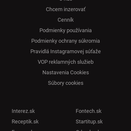
Chcem inzerovať
Cenník
Podmienky používania
Podmienky ochrany súkromia
Pra­vidlá Ins­ta­gra­mo­vej sú­ťaže
VOP reklamných služieb
Nastavenia Cookies
Súbory cookies
Interez.sk
Fontech.sk
Receptik.sk
Startitup.sk