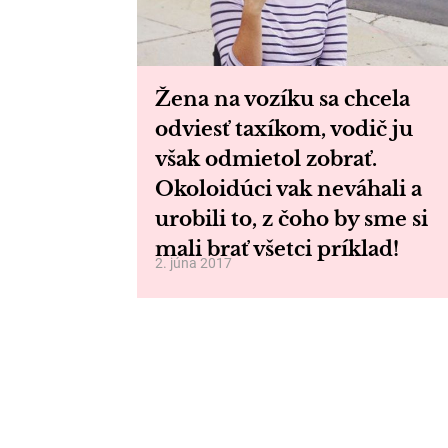
Žena na vozíku sa chcela
odviesť taxíkom, vodič ju
však odmietol zobrať.
Okoloidúci vak neváhali a
urobili to, z čoho by sme si
mali brať všetci príklad!
2. júna 2017