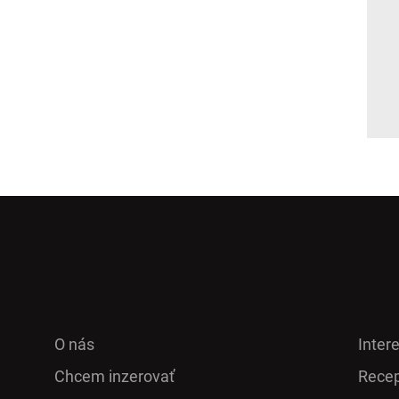
O nás
Inter
Chcem inzerovať
Recep