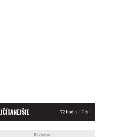
JČÍTANEJŠIE
/
72 hodín
7 dní
Reklama