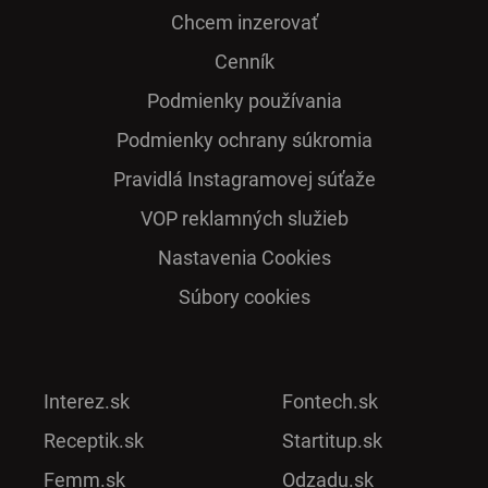
Chcem inzerovať
Cenník
Podmienky používania
Podmienky ochrany súkromia
Pra­vidlá Ins­ta­gra­mo­vej sú­ťaže
VOP reklamných služieb
Nastavenia Cookies
Súbory cookies
Interez.sk
Fontech.sk
Receptik.sk
Startitup.sk
Femm.sk
Odzadu.sk