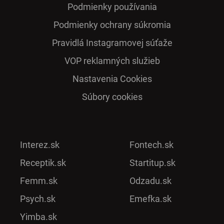
Podmienky používania
Podmienky ochrany súkromia
Pra­vidlá Ins­ta­gra­mo­vej sú­ťaže
VOP reklamných služieb
Nastavenia Cookies
Súbory cookies
Interez.sk
Fontech.sk
Receptik.sk
Startitup.sk
Femm.sk
Odzadu.sk
Psych.sk
Emefka.sk
Yimba.sk