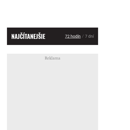
NAJČÍTANEJŠIE
/
72 hodín
7 dní
Reklama