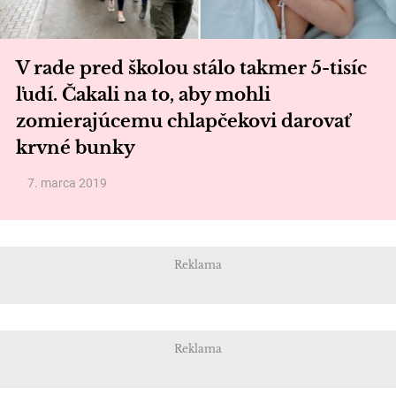
V rade pred školou stálo takmer 5-tisíc
ľudí. Čakali na to, aby mohli
zomierajúcemu chlapčekovi darovať
krvné bunky
7. marca 2019
Reklama
Reklama