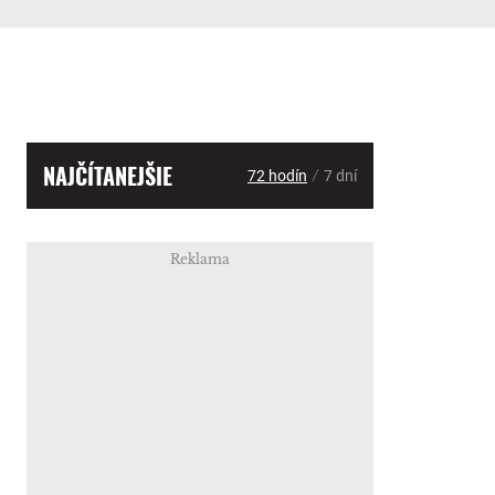
NAJČÍTANEJŠIE
/
72 hodín
7 dní
Reklama