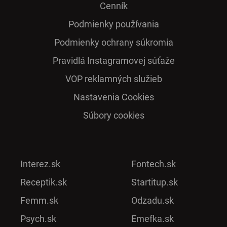
Cenník
Podmienky používania
Podmienky ochrany súkromia
Pra­vidlá Ins­ta­gra­mo­vej sú­ťaže
VOP reklamných služieb
Nastavenia Cookies
Súbory cookies
Interez.sk
Fontech.sk
Receptik.sk
Startitup.sk
Femm.sk
Odzadu.sk
Psych.sk
Emefka.sk