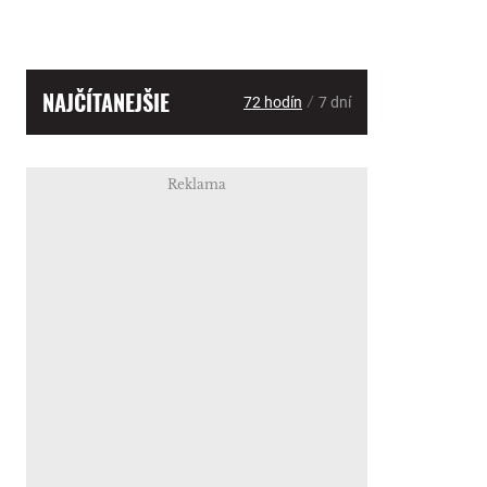
NAJČÍTANEJŠIE
/
72 hodín
7 dní
Reklama