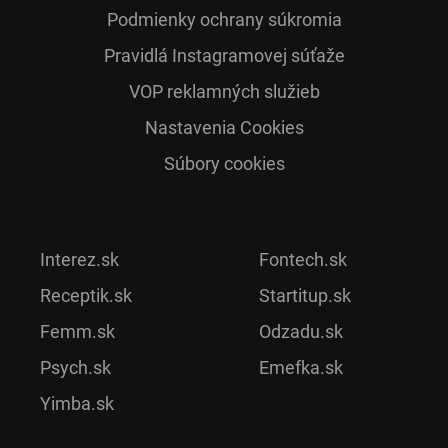
Podmienky ochrany súkromia
Pra­vidlá Ins­ta­gra­mo­vej sú­ťaže
VOP reklamných služieb
Nastavenia Cookies
Súbory cookies
Interez.sk
Fontech.sk
Receptik.sk
Startitup.sk
Femm.sk
Odzadu.sk
Psych.sk
Emefka.sk
Yimba.sk