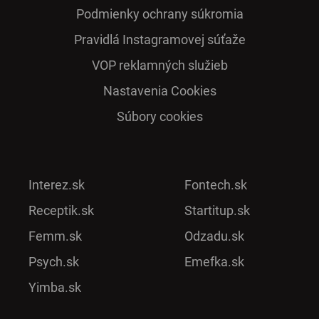
Podmienky ochrany súkromia
Pra­vidlá Ins­ta­gra­mo­vej sú­ťaže
VOP reklamných služieb
Nastavenia Cookies
Súbory cookies
Interez.sk
Fontech.sk
Receptik.sk
Startitup.sk
Femm.sk
Odzadu.sk
Psych.sk
Emefka.sk
Yimba.sk