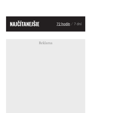
NAJČÍTANEJŠIE
/
72 hodín
7 dní
Reklama