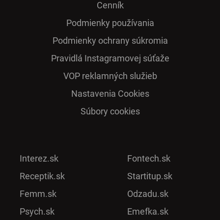
Cenník
Podmienky používania
Podmienky ochrany súkromia
Pra­vidlá Ins­ta­gra­mo­vej sú­ťaže
VOP reklamných služieb
Nastavenia Cookies
Súbory cookies
Interez.sk
Fontech.sk
Receptik.sk
Startitup.sk
Femm.sk
Odzadu.sk
Psych.sk
Emefka.sk