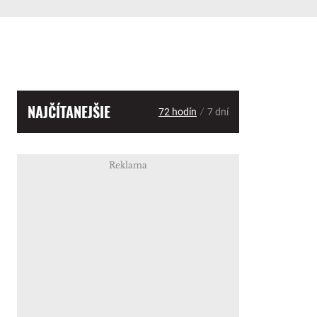
NAJČÍTANEJŠIE
/
72 hodín
7 dní
Reklama