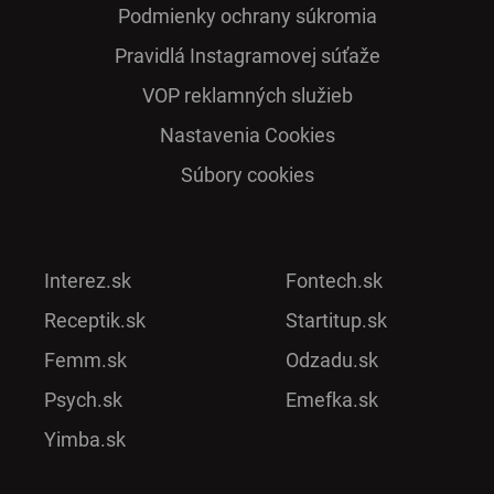
Podmienky ochrany súkromia
Pra­vidlá Ins­ta­gra­mo­vej sú­ťaže
VOP reklamných služieb
Nastavenia Cookies
Súbory cookies
Interez.sk
Fontech.sk
Receptik.sk
Startitup.sk
Femm.sk
Odzadu.sk
Psych.sk
Emefka.sk
Yimba.sk