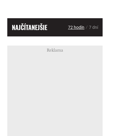
NAJČÍTANEJŠIE
/
72 hodín
7 dní
Reklama