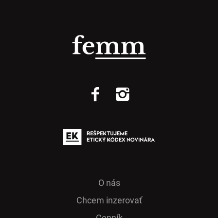
O nás
Chcem inzerovať
Cenník