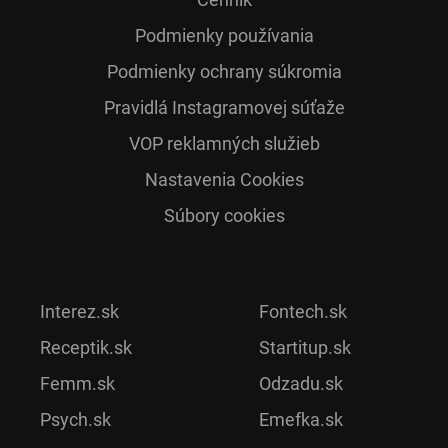
Podmienky používania
Podmienky ochrany súkromia
Pra­vidlá Ins­ta­gra­mo­vej sú­ťaže
VOP reklamných služieb
Nastavenia Cookies
Súbory cookies
Interez.sk
Fontech.sk
Receptik.sk
Startitup.sk
Femm.sk
Odzadu.sk
Psych.sk
Emefka.sk