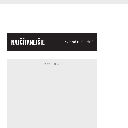
NAJČÍTANEJŠIE
/
72 hodín
7 dní
Reklama