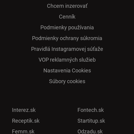
Chcem inzerovať
Cenník
Podmienky používania
Podmienky ochrany súkromia
Pra­vidlá Ins­ta­gra­mo­vej sú­ťaže
VOP reklamných služieb
Nastavenia Cookies
Súbory cookies
Interez.sk
Fontech.sk
Receptik.sk
Startitup.sk
Femm.sk
Odzadu.sk