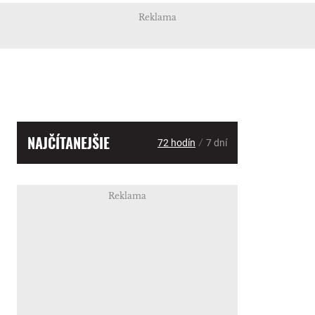
Reklama
NAJČÍTANEJŠIE
/
72 hodín
7 dní
Reklama