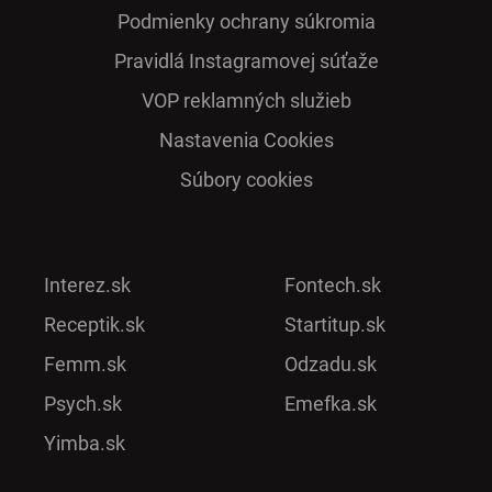
Podmienky ochrany súkromia
Pra­vidlá Ins­ta­gra­mo­vej sú­ťaže
VOP reklamných služieb
Nastavenia Cookies
Súbory cookies
Interez.sk
Fontech.sk
Receptik.sk
Startitup.sk
Femm.sk
Odzadu.sk
Psych.sk
Emefka.sk
Yimba.sk