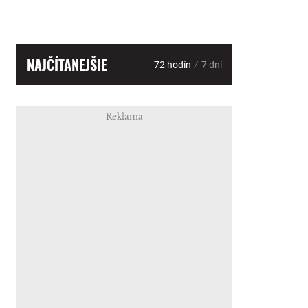
NAJČÍTANEJŠIE
/
72 hodín
7 dní
Reklama