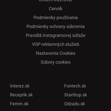
Cenník
Podmienky používania
Podmienky ochrany súkromia
Pra­vidlá Ins­ta­gra­mo­vej sú­ťaže
VOP reklamných služieb
Nastavenia Cookies
Súbory cookies
Interez.sk
Fontech.sk
Receptik.sk
Startitup.sk
Femm.sk
Odzadu.sk