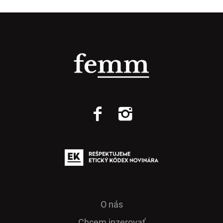
O nás
Chcem inzerovať