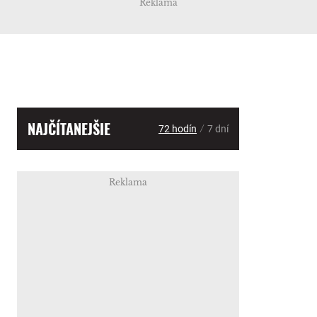
Reklama
NAJČÍTANEJŠIE
/
72 hodín
7 dní
Reklama