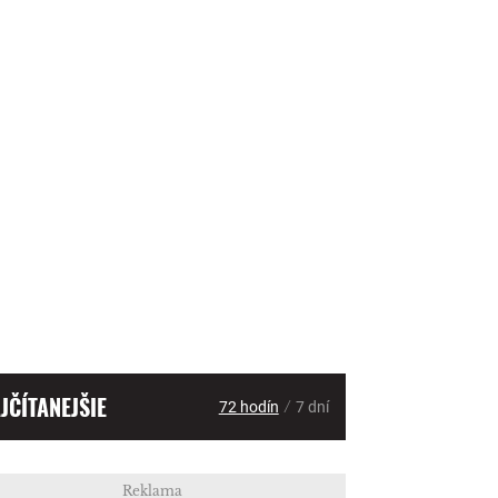
JČÍTANEJŠIE
/
72 hodín
7 dní
Reklama