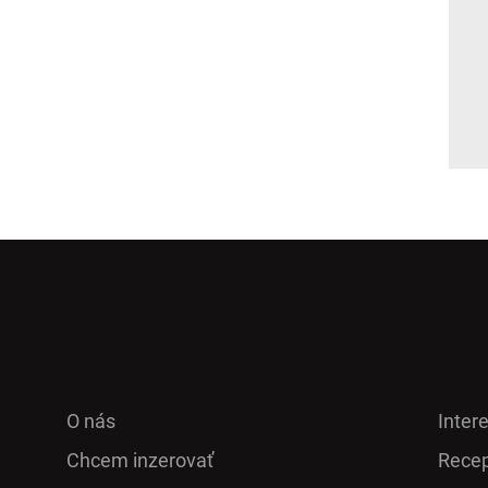
O nás
Inter
Chcem inzerovať
Recep