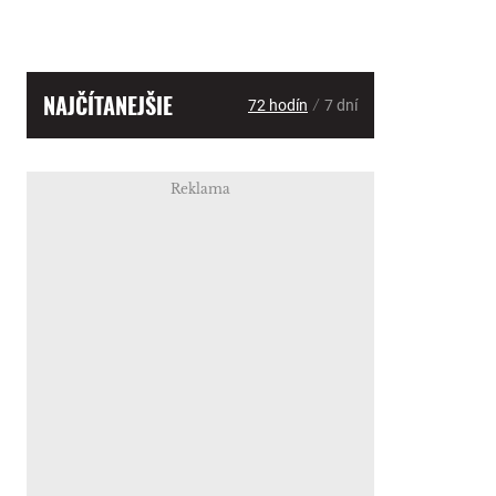
NAJČÍTANEJŠIE
/
72 hodín
7 dní
Reklama