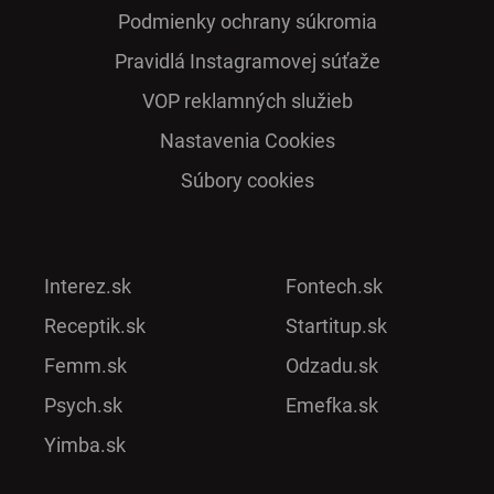
Podmienky ochrany súkromia
Pra­vidlá Ins­ta­gra­mo­vej sú­ťaže
VOP reklamných služieb
Nastavenia Cookies
Súbory cookies
Interez.sk
Fontech.sk
Receptik.sk
Startitup.sk
Femm.sk
Odzadu.sk
Psych.sk
Emefka.sk
Yimba.sk