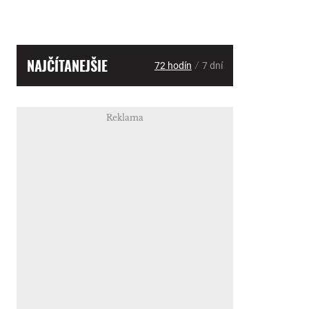
NAJČÍTANEJŠIE
/
72 hodín
7 dní
Reklama