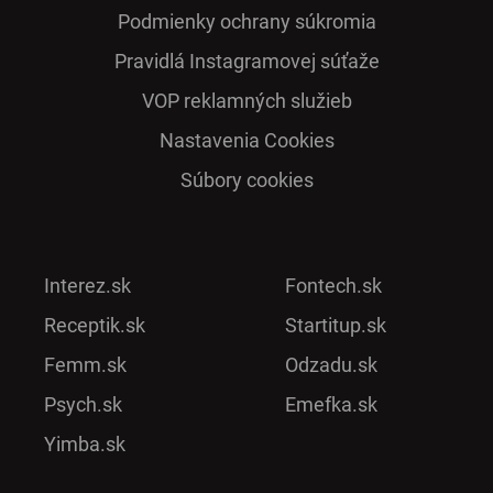
Podmienky ochrany súkromia
Pra­vidlá Ins­ta­gra­mo­vej sú­ťaže
VOP reklamných služieb
Nastavenia Cookies
Súbory cookies
Interez.sk
Fontech.sk
Receptik.sk
Startitup.sk
Femm.sk
Odzadu.sk
Psych.sk
Emefka.sk
Yimba.sk