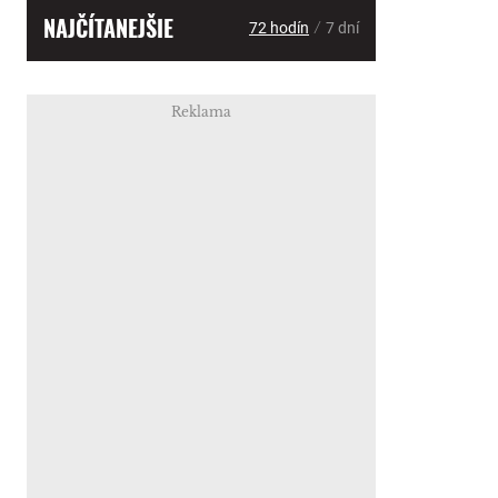
NAJČÍTANEJŠIE
/
72 hodín
7 dní
Reklama