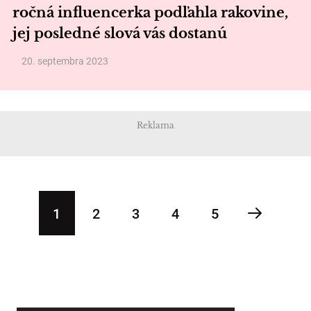
ročná influencerka podľahla rakovine,
jej posledné slová vás dostanú
20. septembra 2023
Reklama
1
2
3
4
5