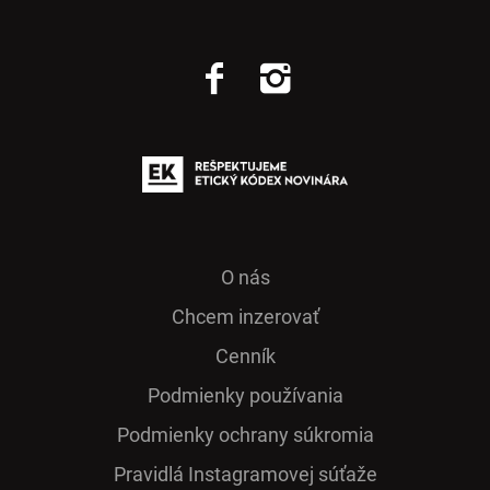
O nás
Chcem inzerovať
Cenník
Podmienky používania
Podmienky ochrany súkromia
Pra­vidlá Ins­ta­gra­mo­vej sú­ťaže