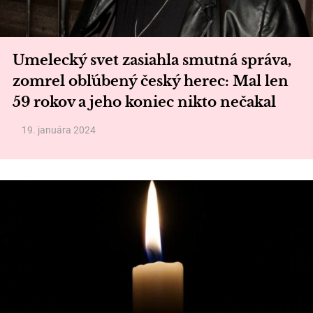
Umelecký svet zasiahla smutná správa,
zomrel obľúbený český herec: Mal len
59 rokov a jeho koniec nikto nečakal
19. januára 2024