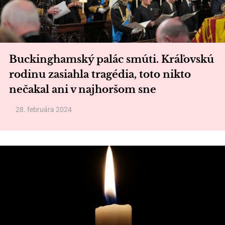
Buckinghamský palác smúti. Kráľovskú
rodinu zasiahla tragédia, toto nikto
nečakal ani v najhoršom sne
28. februára 2024