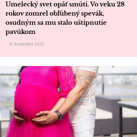
Umelecký svet opäť smúti. Vo veku 28
rokov zomrel obľúbený spevák,
osudným sa mu stalo uštipnutie
pavúkom
9. novembra 2023