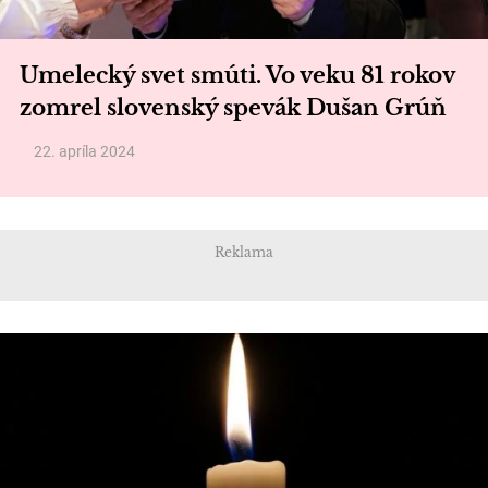
Umelecký svet smúti. Vo veku 81 rokov
zomrel slovenský spevák Dušan Grúň
22. apríla 2024
Reklama