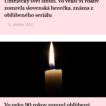
Umelecký svet smúti. Vo veku 91 rokov
zomrela slovenská herečka, známa z
obľúbeného seriálu
12. októbra 2023
Vo veku 90 rokov zomrel obľúbený